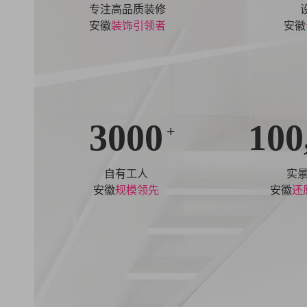
专注高品质装修
安徽
装饰引领者
安徽
3000
100
+
自有工人
实
安徽
规模领先
安徽
还