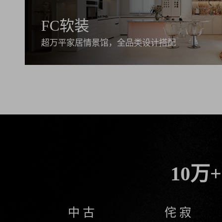
FC软装
超万平家居情景馆，全品类设计搭配
10
中 古
侘 寂