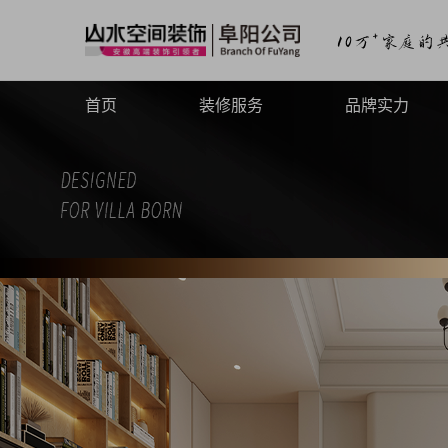
首页
装修服务
品牌实力
山水高端
品牌介绍
山水定制
品牌历程
山水全案
品牌文化
旧房焕新
品牌荣誉
山水动态
山水视频
致客户的信