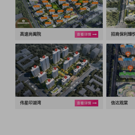
施工
案例
施
高速尚阖院
招商保利臻
30
65
1
套
套
施工
案例
施
伟星印湖湾
信达观棠