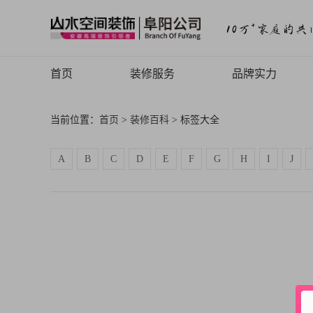
首页
装修服务
品牌实力
山水高端
品牌介绍
当前位置：
首页
>
装修百科
> 标签大全
山水定制
品牌历程
A
B
C
D
E
F
G
H
I
J
山水全案
品牌文化
旧房焕新
品牌荣誉
山水动态
山水视频
致客户的信