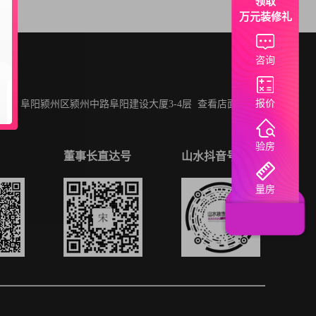
领取
万元装修礼
咨询
报价
址：阜阳颍州区颍州中路阜阳建设大厦3-4层
查看店面地址 >
验房
董事长直达号
山水抖音号
量房