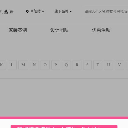
阜阳站
旗下品牌
家装案例
设计团队
优惠活动
案例品鉴
精品案例
K
L
M
N
O
P
Q
R
S
T
U
V
全景VR
热装楼盘