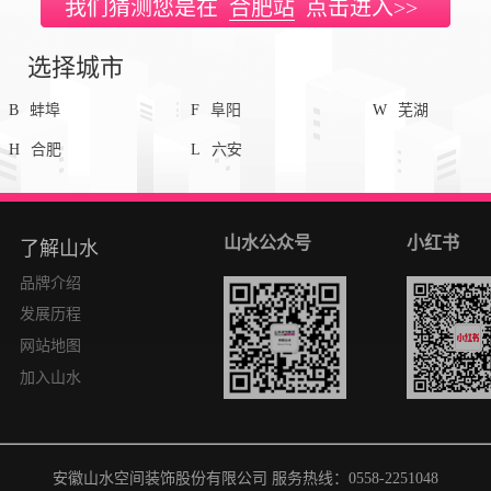
我们猜测您是在
合肥站
点击进入>>
选择城市
B
蚌埠
F
阜阳
W
芜湖
H
合肥
L
六安
邮箱(投诉/建议)：shanshui@sshui.cn
地
山水公众号
小红书
了解山水
品牌介绍
发展历程
网站地图
加入山水
安徽山水空间装饰股份有限公司 服务热线：0558-2251048