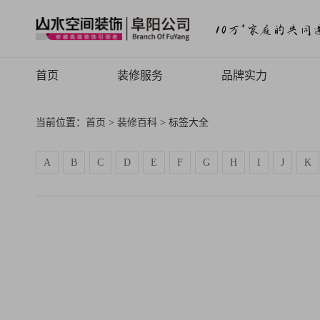
首页
装修服务
品牌实力
山水高端
品牌介绍
当前位置：
首页
>
装修百科
> 标签大全
山水定制
品牌历程
A
B
C
D
E
F
G
H
I
J
K
山水全案
品牌文化
旧房焕新
品牌荣誉
山水动态
山水视频
致客户的信