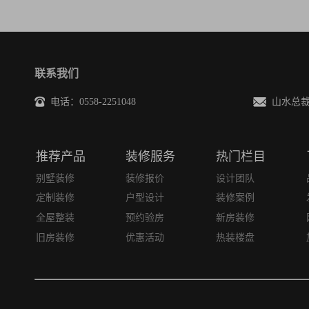
联系我们
电话：0558-2251048
山水总裁邮箱
推荐产品
装修服务
热门栏目
别墅装修
装修报价
设计团队
定制装修
户型设计
装修案例
全屋整装
预约验房
新房装修
旧房装修
优惠活动
热装楼盘