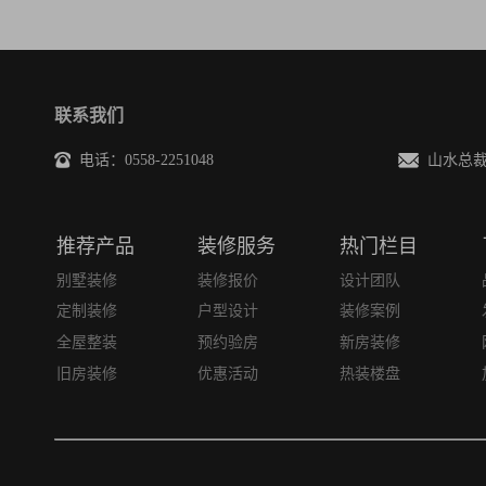
联系我们
电话：0558-2251048
山水总裁邮箱
推荐产品
装修服务
热门栏目
别墅装修
装修报价
设计团队
定制装修
户型设计
装修案例
全屋整装
预约验房
新房装修
旧房装修
优惠活动
热装楼盘