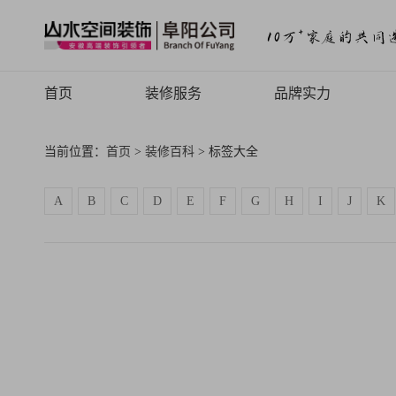
首页
装修服务
品牌实力
山水高端
品牌介绍
当前位置：
首页
>
装修百科
> 标签大全
山水定制
品牌历程
A
B
C
D
E
F
G
H
I
J
K
山水全案
品牌文化
旧房焕新
品牌荣誉
山水动态
山水视频
致客户的信