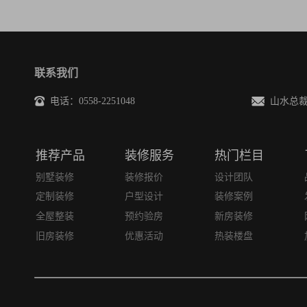
联系我们
电话：0558-2251048
山水总裁邮箱
推荐产品
装修服务
热门栏目
别墅装修
装修报价
设计团队
定制装修
户型设计
装修案例
全屋整装
预约验房
新房装修
旧房装修
优惠活动
热装楼盘