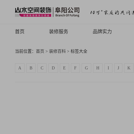
首页
装修服务
品牌实力
山水高端
品牌介绍
当前位置：
首页
>
装修百科
> 标签大全
山水定制
品牌历程
A
B
C
D
E
F
G
H
I
J
K
山水全案
品牌文化
旧房焕新
品牌荣誉
山水动态
山水视频
致客户的信