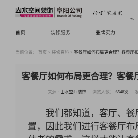
首页
装修服务
品牌实力
山水高端
品牌介绍
当前位置：
首页 >
装修百科 >
客餐厅如何布局更合理？客餐厅
山水定制
品牌历程
山水全案
品牌文化
客餐厅如何布局更合理？客餐
旧房焕新
品牌荣誉
来源 :
山水空间装饰
浏览人数：
6548次
山水动态
山水视频
我们都知道，客厅、餐厅
致客户的信
置，因此我们进行客餐厅布