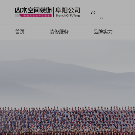
首页
装修服务
品牌实力
山水高端
品牌介绍
山水定制
品牌历程
山水全案
品牌文化
旧房焕新
品牌荣誉
山水动态
山水视频
致客户的信