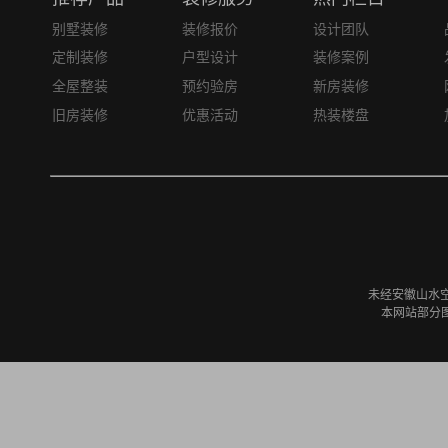
别墅装修
装修报价
设计团队
定制装修
户型设计
装修案例
全屋整装
预约验房
新房装修
旧房装修
优惠活动
热装楼盘
未经安徽山水
本网站部分图