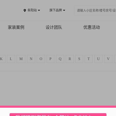
阜阳站
旗下品牌
家装案例
设计团队
优惠活动
案例品鉴
精品案例
K
L
M
N
O
P
Q
R
S
T
U
V
全景VR
热装楼盘