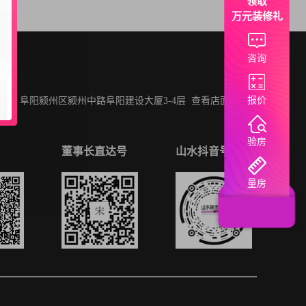
领取
万元装修礼
咨询
报价
址：阜阳颍州区颍州中路阜阳建设大厦3-4层
查看店面地址 >
验房
董事长直达号
山水抖音号
量房