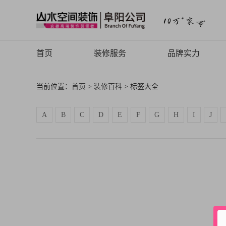
首页
装修服务
品牌实力
山水高端
品牌介绍
当前位置：
首页
>
装修百科
> 标签大全
山水定制
品牌历程
A
B
C
D
E
F
G
H
I
J
山水全案
品牌文化
旧房焕新
品牌荣誉
山水动态
山水视频
致客户的信