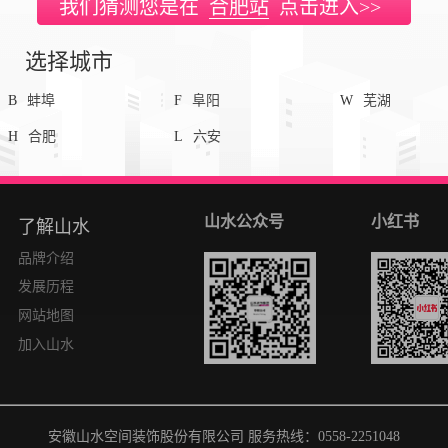
我们猜测您是在
合肥站
点击进入>>
选择城市
B
蚌埠
F
阜阳
W
芜湖
H
合肥
L
六安
邮箱(投诉/建议)：shanshui@sshui.cn
地
山水公众号
小红书
了解山水
品牌介绍
发展历程
网站地图
加入山水
安徽山水空间装饰股份有限公司 服务热线：0558-2251048