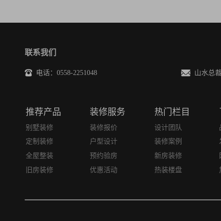
联系我们
电话：0558-2251048
山水总裁邮箱
推荐产品
装修服务
热门栏目
别墅装修
装修报价
设计团队
定制装修
户型设计
装修案例
全屋整装
预约验房
新房装修
旧房装修
优惠活动
热装楼盘