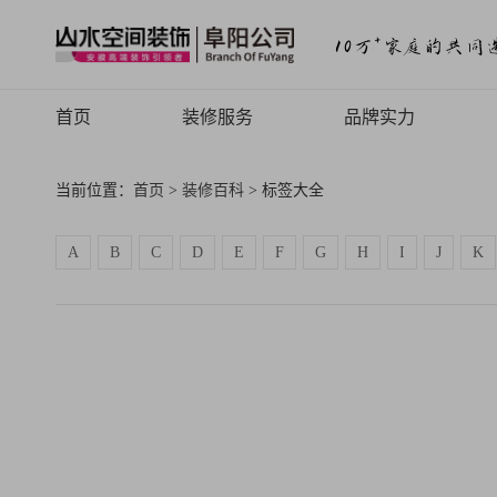
首页
装修服务
品牌实力
山水高端
品牌介绍
当前位置：
首页
>
装修百科
> 标签大全
山水定制
品牌历程
A
B
C
D
E
F
G
H
I
J
K
山水全案
品牌文化
旧房焕新
品牌荣誉
山水动态
山水视频
致客户的信