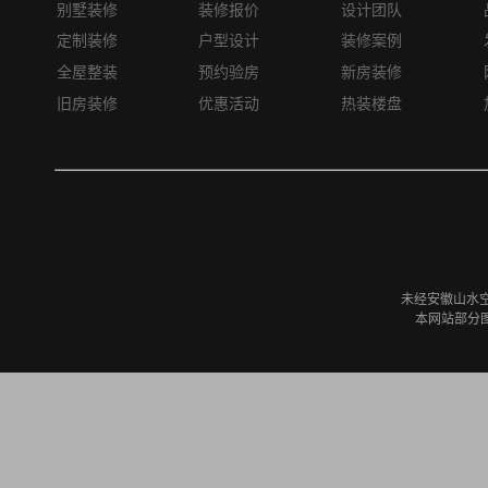
别墅装修
装修报价
设计团队
定制装修
户型设计
装修案例
全屋整装
预约验房
新房装修
旧房装修
优惠活动
热装楼盘
未经安徽山水
本网站部分图