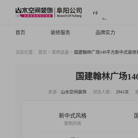
首页
装修服务
品牌实力
山水高端
品牌介绍
当前位置：
首页 >
案例品鉴 >
国建翰林广场140平方新中式装修
山水定制
品牌历程
山水全案
品牌文化
国建翰林广场1
旧房焕新
品牌荣誉
来源 :
山水空间装饰
浏览人数：
2941次
山水动态
山水视频
新中式风格
|
致客户的信
案例风格