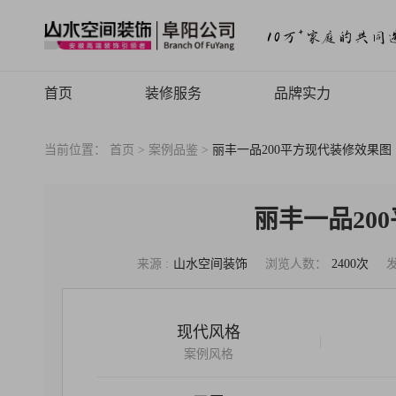
首页
装修服务
品牌实力
山水高端
品牌介绍
当前位置：
首页 >
案例品鉴 >
丽丰一品200平方现代装修效果图
山水定制
品牌历程
山水全案
品牌文化
丽丰一品20
旧房焕新
品牌荣誉
来源 :
山水空间装饰
浏览人数：
2400次
山水动态
山水视频
现代风格
|
致客户的信
案例风格