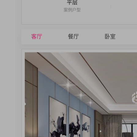
平层
|
案例户型
客厅
餐厅
卧室