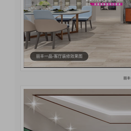
丽丰一品-客厅装修效果图
丽丰