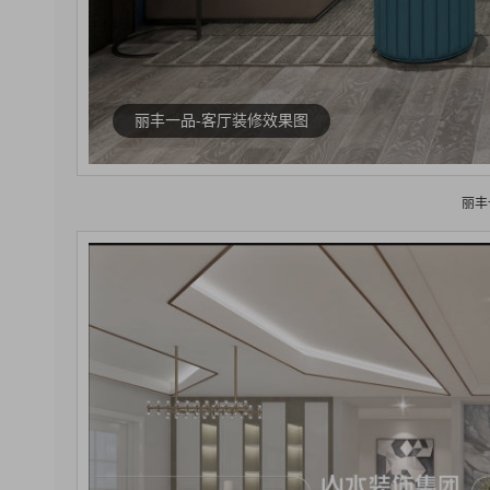
丽丰一品-客厅装修效果图
丽丰