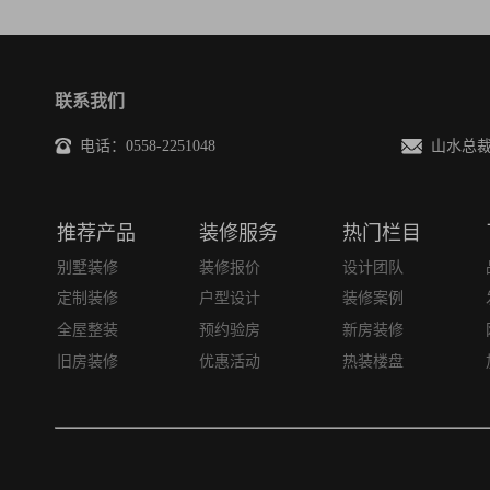
联系我们
电话：0558-2251048
山水总裁邮箱
推荐产品
装修服务
热门栏目
别墅装修
装修报价
设计团队
定制装修
户型设计
装修案例
全屋整装
预约验房
新房装修
旧房装修
优惠活动
热装楼盘