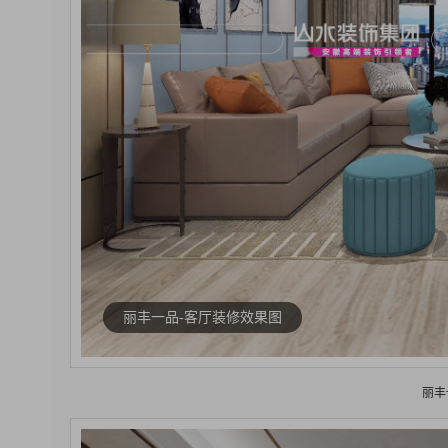
丽丰一品-客厅装修效果图
丽丰