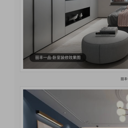
丽丰一品-卧室装修效果图
丽丰