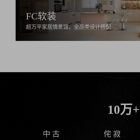
FC软装
超万平家居情景馆，全品类设计搭配
10
中 古
侘 寂