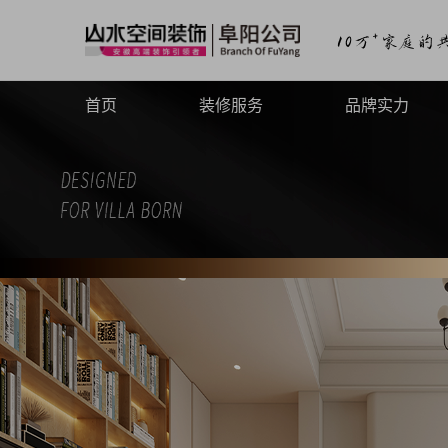
首页
装修服务
品牌实力
山水高端
品牌介绍
山水定制
品牌历程
山水全案
品牌文化
旧房焕新
品牌荣誉
山水动态
山水视频
致客户的信