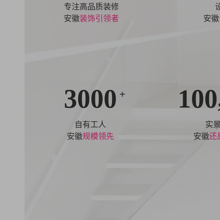
专注高品质装修
安徽
装饰引领者
安徽
3000
100
+
自有工人
实
安徽
规模领先
安徽
还