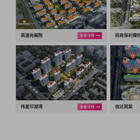
施工
案例
施
高速尚阖院
招商保利臻
30
65
1
套
套
施工
案例
施
伟星印湖湾
信达观棠