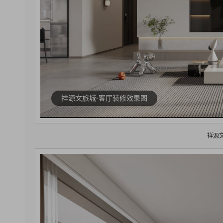
祥源文旅城-客厅装修效果图
祥源