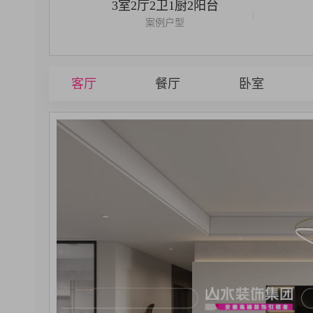
3室2厅2卫1厨2阳台
|
案例户型
客厅
餐厅
卧室