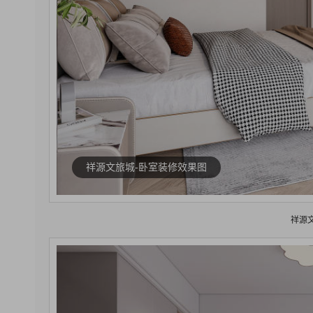
祥源文旅城-卧室装修效果图
祥源