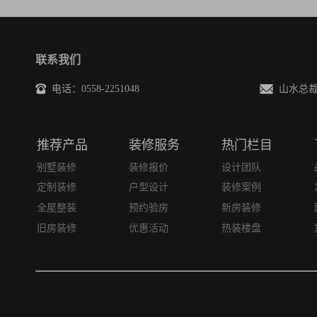
联系我们
电话：0558-2251048
山水总裁邮箱
推荐产品
装修服务
热门栏目
别墅装修
装修报价
设计团队
定制装修
户型设计
装修案例
全屋整装
预约验房
新房装修
旧房装修
优惠活动
热装楼盘