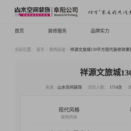
首页
装修服务
品牌实力
山水高端
品牌介绍
当前位置：
首页 >
案例品鉴 >
祥源文旅城130平方现代装修效果
山水定制
品牌历程
山水全案
品牌文化
祥源文旅城1
旧房焕新
品牌荣誉
来源 :
山水空间装饰
浏览人数：
1714次
山水动态
山水视频
现代风格
|
致客户的信
案例风格