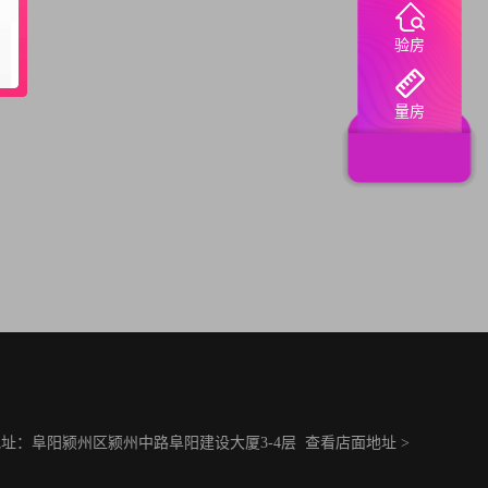
验房
量房
址：阜阳颍州区颍州中路阜阳建设大厦3-4层
查看店面地址 >