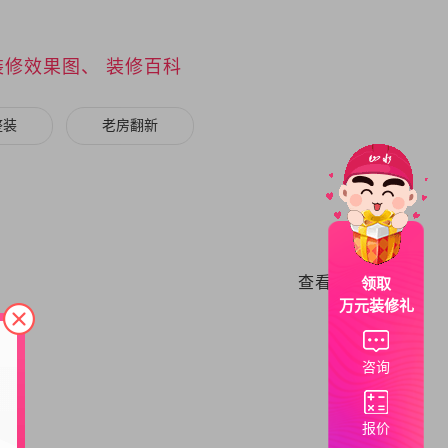
装修效果图、
装修百科
整装
老房翻新
查看更多>
领取
万元装修礼
咨询
报价