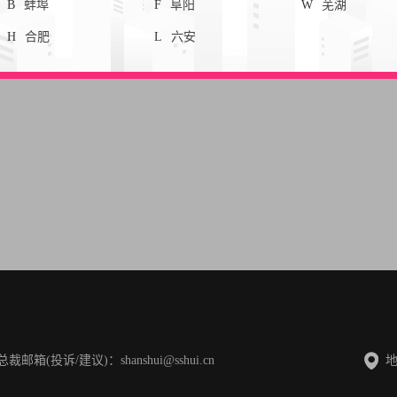
B
蚌埠
F
阜阳
W
芜湖
H
合肥
L
六安
邮箱(投诉/建议)：shanshui@sshui.cn
地