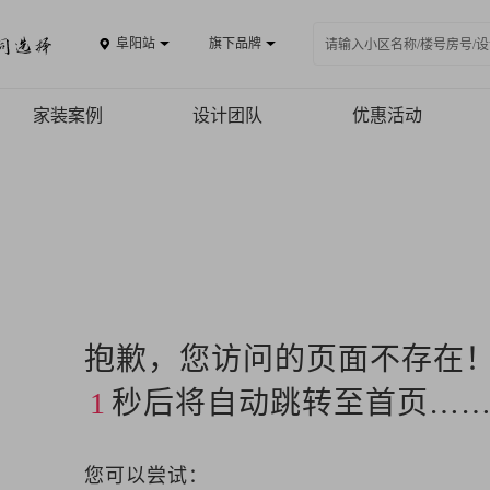
阜阳站
旗下品牌
家装案例
设计团队
优惠活动
案例品鉴
精品案例
全景VR
热装楼盘
抱歉，您访问的页面不存在
1
秒后将自动跳转至首页…
您可以尝试：