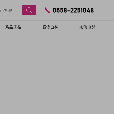
紫晶工程
装修百科
无忧服务
施工工艺
预约验房
施工团队
在线报修
品质保障
！
…