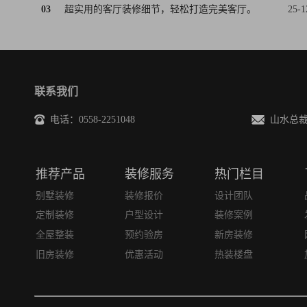
03
超实用的客厅装修细节，轻松打造完美客厅。
25-1
联系我们
电话：0558-2251048
山水总裁邮箱
推荐产品
装修服务
热门栏目
别墅装修
装修报价
设计团队
定制装修
户型设计
装修案例
全屋整装
预约验房
新房装修
旧房装修
优惠活动
热装楼盘