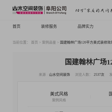
首页
装修服务
品牌实力
山水高端
品牌介绍
当前位置：
首页 >
案例品鉴 >
国建翰林广场120平方美式装修效
山水定制
品牌历程
山水全案
品牌文化
国建翰林广场1
旧房焕新
品牌荣誉
来源 :
山水空间装饰
浏览人数：
2537次
山水动态
山水视频
美式风格
|
致客户的信
案例风格