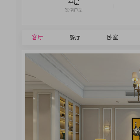
平层
|
案例户型
客厅
餐厅
卧室